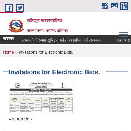
Skip to main content
ललितपुर महानगरपालिका
बागमती प्रदेश, पुल्चोक, ललितपुर
समाचार
)
मेलमिलापकर्ताको रुपमा सूचिकृत गर्ने / अद्यावधिक गर्ने सम्बन्धमा ।
नक्शा पास सम
You are here
Home
» Invitations for Electronic Bids.
Invitations for Electronic Bids.
२०८०/०८/०७