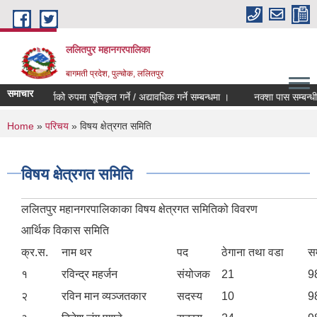
Skip to main content
ललितपुर महानगरपालिका
बागमती प्रदेश, पुल्चोक, ललितपुर
समाचार
मेलमिलापकर्ताको रुपमा सूचिकृत गर्ने / अद्यावधिक गर्ने सम्बन्धमा ।
नक्शा पास सम्बन्धी 
You are here
Home
»
परिचय
» विषय क्षेत्रगत समिति
विषय क्षेत्रगत समिति
ललितपुर महानगरपालिकाका विषय क्षेत्रगत समितिको विवरण
आर्थिक विकास समिति
क्र.स.
नाम थर
पद
ठेगाना तथा वडा
सम
१
रविन्द्र महर्जन
संयोजक
21
9
२
रविन मान व्यञ्जतकार
सदस्य
10
9