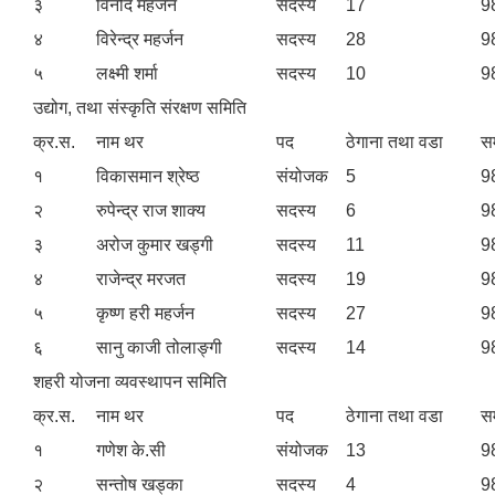
३
विनोद महर्जन
सदस्य
17
9
४
विरेन्द्र महर्जन
सदस्य
28
9
५
लक्ष्मी शर्मा
सदस्य
10
9
उद्योग, तथा संस्कृति संरक्षण समिति
क्र.स.
नाम थर
पद
ठेगाना तथा वडा
सम
१
विकासमान श्रेष्ठ
संयोजक
5
9
२
रुपेन्द्र राज शाक्य
सदस्य
6
9
३
अरोज कुमार खड्गी
सदस्य
11
9
४
राजेन्द्र मरजत
सदस्य
19
9
५
कृष्ण हरी महर्जन
सदस्य
27
9
६
सानु काजी तोलाङ्गी
सदस्य
14
9
शहरी योजना व्यवस्थापन समिति
क्र.स.
नाम थर
पद
ठेगाना तथा वडा
सम
१
गणेश के.सी
संयोजक
13
9
२
सन्तोष खड्का
सदस्य
4
9