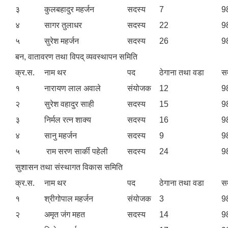
३
कुलबहादुर महर्जन
सदस्य
7
9
४
सागर तुलाधर
सदस्य
22
9
५
सुरेश महर्जन
सदस्य
26
9
बन, वातावरण तथा विपद्‌ व्यवस्थापन समिति
क्र.स.
नाम थर
पद
ठेगाना तथा वडा
सम
१
नारायण लाल अवाले
संयोजक
12
9
२
सुरेश वहादुर साही
सदस्य
15
9
३
निर्मल रत्न शाक्य
सदस्य
16
9
४
सानु महर्जन
सदस्य
9
9
५
राम सरण सार्की पहेली
सदस्य
24
9
सुशासन तथा संस्थागत विकास समिति
क्र.स.
नाम थर
पद
ठेगाना तथा वडा
सम
१
श्रीगोपाल महर्जन
संयोजक
3
9
२
अमृत जंग महत
सदस्य
14
9