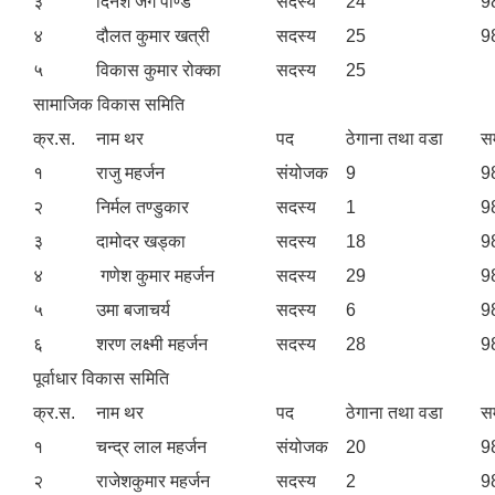
३
दिनेश जंग पाण्डे
सदस्य
24
9
Environmental and Social Management Plan (ESMP) - OBA Introduction
४
दौलत कुमार खत्री
सदस्य
25
9
५
विकास कुमार रोक्का
सदस्य
25
सामाजिक विकास समिति
क्र.स.
नाम थर
पद
ठेगाना तथा वडा
सम
१
राजु महर्जन
संयोजक
9
9
२
निर्मल तण्डुकार
सदस्य
1
9
३
दामोदर खड्का
सदस्य
18
9
४
गणेश कुमार महर्जन
सदस्य
29
9
५
उमा बजाचर्य
सदस्य
6
9
६
शरण लक्ष्मी महर्जन
सदस्य
28
9
पूर्वाधार विकास समिति
क्र.स.
नाम थर
पद
ठेगाना तथा वडा
सम
१
चन्द्र लाल महर्जन
संयोजक
20
9
२
राजेशकुमार महर्जन
सदस्य
2
9