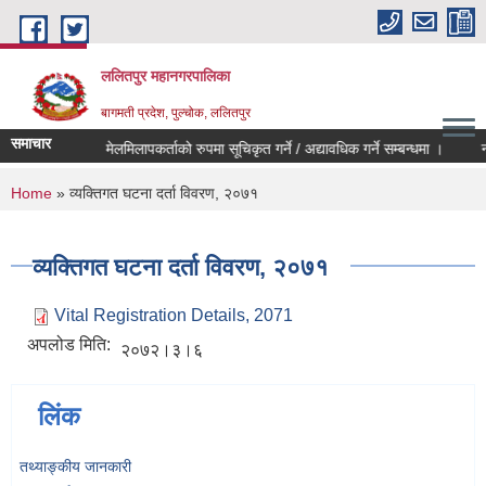
Skip to main content
ललितपुर महानगरपालिका
बागमती प्रदेश, पुल्चोक, ललितपुर
समाचार
 Level 2)
मेलमिलापकर्ताको रुपमा सूचिकृत गर्ने / अद्यावधिक गर्ने सम्बन्धमा ।
नक्
You are here
Home
» व्यक्तिगत घटना दर्ता विवरण, २०७१
व्यक्तिगत घटना दर्ता विवरण, २०७१
Vital Registration Details, 2071
अपलोड मिति:
२०७२।३।६
लिंक
तथ्याङ्‍कीय जानकारी