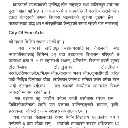
काठमाडौं उपत्यकाको प्रशिद्ध तीन सहरहरु मध्ये ललितपुर सबैभन्दा
Environmental and Social Management Plan (ESMP) - OBA Introduction
पुरानो शहर मानिन्छ । जसमा प्रचीन समयदेखि नै बस्ती बसिसकेको र
एउटा केन्द्रको रुपमा विकास भइसकेको कुरामा दुईमत छैन ।
मध्यकालको बौद्ध धर्म र संस्कृतिको केन्द्रको रुपमा रहेको यस नगरलाई
City Of Fine Arts
को नामले चिनिन सफल भएको हो ।
यस नगरको ललितपूर महानगरपालिका नेपालको जेष्ठ
नगरपालिकालाई विभिन्न २९ वटा वडाहरुमा विभाजन गरिएको छ
जसमध्ये वडा नं. ५ मा महालक्ष्मी स्थान, थसिखेल, रिजाल बस्ती,सुन्दर
टोल,कैलाश टोल,ढुङ्गाना टोल,कैलाश
बस्ती,दक्षिणकाली,ए.भि.एम.चोक,नारायण भवन चोक,कुमारीपाटी, हरित
पार्क,सिद्घि विनायक चोक, लोकेश्वर,जगनाथ मनिदर,उत्तर बगैचा टोल
आदी टोलहरु पर्दछन्र । यस वडाको कार्यालय लगनखेल स्थित
आफ्रनै भवनमा रहेको छ ।
यस वडामा बहु जातीय वर्गका जाती बसोबास गरेका छन ।
जिविकोपार्जनको लागि यस वडाका बासिन्दाहरुले ब्यापार, कृषि,
हस्तकला, नोकरी र अन्य पेशाहरु अपनाएका छन् ।
यस वडाका बिद्यालयको रुपमा निजि विद्यालय १०,कलेज १२ र
मन्टेशरी ३ वटा रहेका छन् । यहा“को तापक्रम सरदर अधिकतम ३२