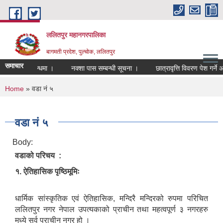
Skip to main content
ललितपुर महानगरपालिका
बागमती प्रदेश, पुल्चोक, ललितपुर
समाचार
िक गर्ने सम्बन्धमा ।
नक्शा पास सम्बन्धी सूचना ।
छात्रावृत्ति विवरण पेश गर्ने अन्
You are here
Home
» वडा नं ५
वडा नं ५
Body:
वडाको परिचय :
१. ऐतिहासिक पृष्ठिमूमिः
धार्मिक सांस्कृतिक एवं ऐतिहासिक, मन्दिरै मन्दिरको रुपमा परिचित
ललितपुर नगर नेपाल उपत्यकाको प्राचीन तथा महत्वपूर्ण ३ नगरहरु
मध्ये सर्व प्राचीन नगर हो ।