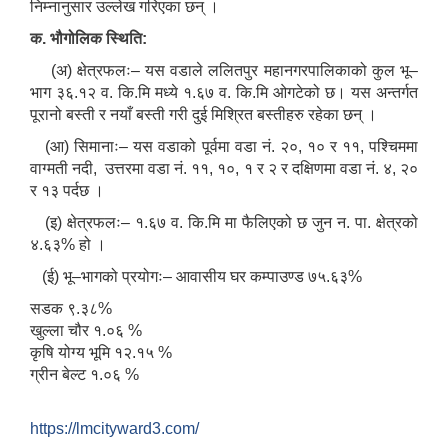
निम्नानुसार उल्लेख गरिएका छन् ।
Environmental and Social Management Plan (ESMP) - OBA Introduction
क. भौगोलिक स्थिति:
(अ) क्षेत्रफलः– यस वडाले ललितपुर महानगरपालिकाको कुल भू–
भाग ३६.१२ व. कि.मि मध्ये १.६७ व. कि.मि ओगटेको छ। यस अन्तर्गत
पूरानो बस्ती र नयाँ बस्ती गरी दुई मिश्रित बस्तीहरु रहेका छन् ।
(आ) सिमानाः– यस वडाको पूर्वमा वडा नं. २०, १० र ११, पश्चिममा
वाग्मती नदी, उत्तरमा वडा नं. ११, १०, १ र २ र दक्षिणमा वडा नं. ४, २०
र १३ पर्दछ ।
(इ) क्षेत्रफलः– १.६७ व. कि.मि मा फैलिएको छ जुन न. पा. क्षेत्रको
४.६३% हो ।
(ई) भू–भागको प्रयोगः– आवासीय घर कम्पाउण्ड ७५.६३%
सडक ९.३८%
खुल्ला चौर १.०६ %
कृषि योग्य भूमि १२.१५ %
ग्रीन बेल्ट १.०६ %
https://lmcityward3.com/