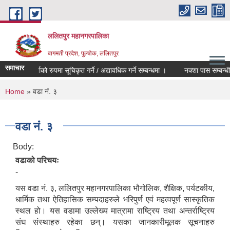
Skip to main content
ललितपुर महानगरपालिका
बागमती प्रदेश, पुल्चोक, ललितपुर
समाचार
मेलमिलापकर्ताको रुपमा सूचिकृत गर्ने / अद्यावधिक गर्ने सम्बन्धमा ।
नक्शा पास सम्बन्धी 
You are here
Home
» वडा नंं. ३
वडा नंं. ३
Body:
वडाको परिचयः
-
यस वडा नं. ३, ललितपुर महानगरपालिका भौगोलिक, शैक्षिक, पर्यटकीय,
धार्मिक तथा ऐतिहासिक सम्पदाहरुले भरिपुर्ण एवं महत्वपूर्ण सास्कृतिक
स्थल हो। यस वडामा उल्लेख्य मात्रामा राष्ट्रिय तथा अन्तर्राष्ट्रिय
संघ संस्थाहरु रहेका छन्। यसका जानकारीमूलक सूचनाहरु