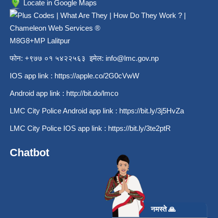
Locate in Google Maps
M8G8+MP Lalitpur
फोन: +९७७ ०१ ५४२२५६३ इमेल:
info@lmc.gov.np
IOS app link :
https://apple.co/2G0cVwW
Android app link :
http://bit.do/lmco
LMC City Police Android app link :
https://bit.ly/3j5HvZa
LMC City Police IOS app link :
https://bit.ly/3te2ptR
Chatbot
नमस्ते 🙏